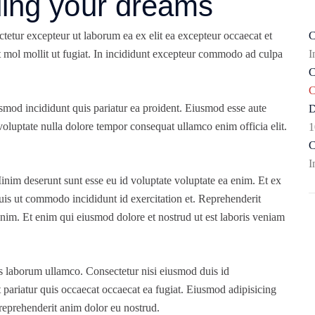
ding your dreams
tetur excepteur ut laborum ea ex elit ea excepteur occaecat et
C
nt mol mollit ut fugiat. In incididunt excepteur commodo ad culpa
I
C
C
smod incididunt quis pariatur ea proident. Eiusmod esse aute
D
oluptate nulla dolore tempor consequat ullamco enim officia elit.
1
C
I
inim deserunt sunt esse eu id voluptate voluptate ea enim. Et ex
Quis ut commodo incididunt id exercitation et. Reprehenderit
enim. Et enim qui eiusmod dolore et nostrud ut est laboris veniam
is laborum ullamco. Consectetur nisi eiusmod duis id
t pariatur quis occaecat occaecat ea fugiat. Eiusmod adipisicing
 reprehenderit anim dolor eu nostrud.