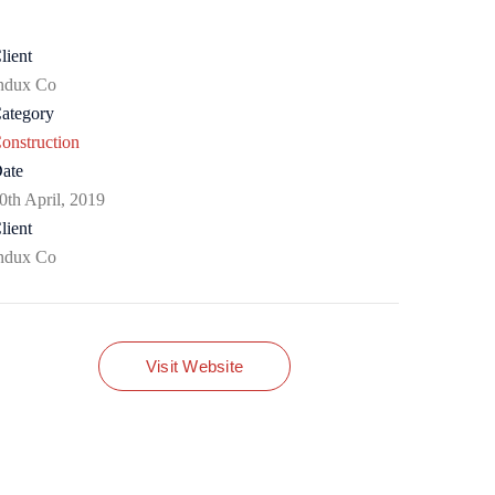
lient
ndux Co
ategory
onstruction
ate
0th April, 2019
lient
ndux Co
Visit Website