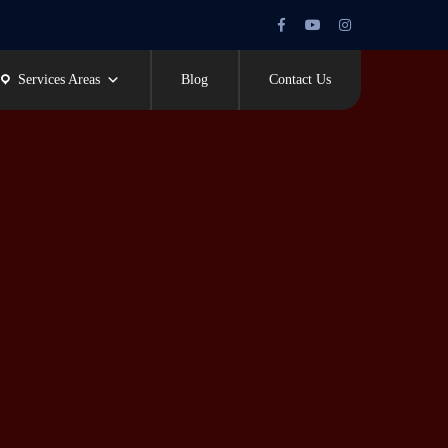
Facebook
Youtube
Instagram
Profile
Profile
Profile
Services Areas
Blog
Contact Us